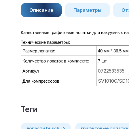
Описание
Параметры
От
Качественные графитовые лопатки для вакуумных н
Технические параметры:
Размер лопатки:
40 мм * 36.5 мм
Количество лопаток в комплекте:
7 шт
0722533535
Артикул
SV1010C/SD1
Для компрессоров
теги
лопасти busch
графитовые лопатки